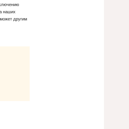
дключению
на наших
оможет другим