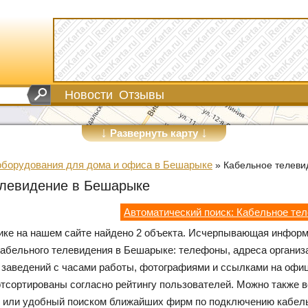
Новости
Отзывы
↓
↓
Развернуть карту
оборудования для дома и офиса в Бешарыке
»
Кабельное телеви
елевидение в Бешарыке
Автоматический поиск: Кабельное те
рике на нашем сайте найдено 2 объекта. Исчерпывающая инфор
абельного телевидения в Бешарыке: телефоны, адреса организа
 заведений с часами работы, фотографиями и ссылками на офи
отсортированы согласно рейтингу пользователей. Можно также 
, или удобный поиском ближайших фирм по подключению кабел