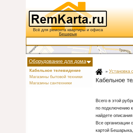
Всё для ремонта квартиры и офиса
Бешарык
Оборудование для дома
Кабельное телевидение
Установка 
»
Магазины бытовой техники
Кабельное т
Магазины сантехники
Всего в этой руб
по подключению к
найдете описания
Все организации 
картой Бешарыка