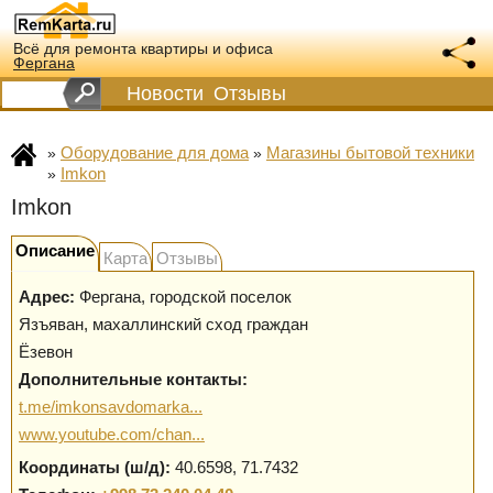
Всё для ремонта квартиры и офиса
Фергана
Новости
Отзывы
Оборудование для дома
Магазины бытовой техники
»
»
Imkon
»
Imkon
Описание
Карта
Отзывы
Адрес:
Фергана
,
городской поселок
Язъяван, махаллинский сход граждан
Ёзевон
Дополнительные контакты:
t.me/imkonsavdomarka...
www.youtube.com/chan...
Координаты (ш/д):
40.6598, 71.7432