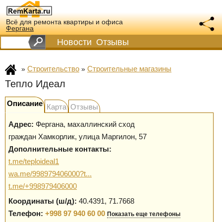
Всё для ремонта квартиры и офиса
Фергана
Новости
Отзывы
Строительство
Строительные магазины
»
»
Тепло Идеал
Описание
Карта
Отзывы
Адрес:
Фергана
,
махаллинский сход
граждан Хамкорлик, улица Маргилон, 57
Дополнительные контакты:
t.me/teploideal1
wa.me/998979406000?t...
t.me/+998979406000
Координаты (ш/д):
40.4391, 71.7668
Телефон:
+998 97 940 60 00
Показать еще телефоны