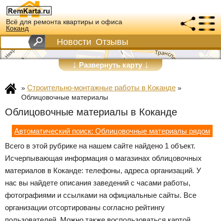
Всё для ремонта квартиры и офиса
Коканд
Новости
Отзывы
↓
↓
Развернуть карту
Строительно-монтажные работы в Коканде
»
»
Облицовочные материалы
Облицовочные материалы в Коканде
Автоматический поиск: Облицовочные материалы рядом
Всего в этой рубрике на нашем сайте найдено 1 объект.
Исчерпывающая информация о магазинах облицовочных
материалов в Коканде: телефоны, адреса организаций. У
нас вы найдете описания заведений с часами работы,
фотографиями и ссылками на официальные сайты. Все
организации отсортированы согласно рейтингу
пользователей. Можно также воспользоваться картой